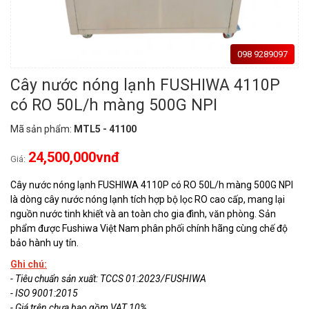
098 9289097
Cây nước nóng lạnh FUSHIWA 4110P
có RO 50L/h màng 500G NPI
Mã sản phẩm:
MTL5 - 41100
24,500,000vnđ
Giá:
Cây nước nóng lạnh FUSHIWA 4110P có RO 50L/h màng 500G NPI
là dòng cây nước nóng lạnh tích hợp bộ lọc RO cao cấp, mang lại
nguồn nước tinh khiết và an toàn cho gia đình, văn phòng. Sản
phẩm được Fushiwa Việt Nam phân phối chính hãng cùng chế độ
bảo hành uy tín.
Ghi chú:
- Tiêu chuẩn sản xuất: TCCS 01:2023/FUSHIWA
- ISO 9001:2015
- Giá trên chưa bao gồm VAT 10%.