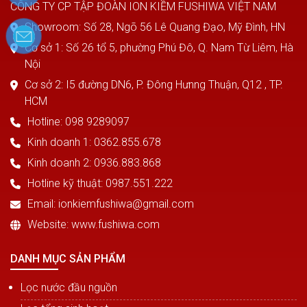
CÔNG TY CP TẬP ĐOÀN ION KIỀM FUSHIWA VIỆT NAM
Showroom: Số 28, Ngõ 56 Lê Quang Đạo, Mỹ Đình, HN
Cơ sở 1: Số 26 tổ 5, phường Phú Đô, Q. Nam Từ Liêm, Hà
Nội
Cơ sở 2: I5 đường DN6, P. Đông Hưnng Thuận, Q12 , TP.
HCM
Hotline: 098 9289097
Kinh doanh 1: 0362.855.678
Kinh doanh 2: 0936.883.868
Hotline kỹ thuật: 0987.551.222
Email: ionkiemfushiwa@gmail.com
Website: www.fushiwa.com
DANH MỤC SẢN PHẨM
Lọc nước đầu nguồn